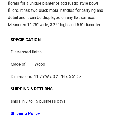
-
florals for a unique planter or add rustic style bowl
m
fillers. It has two black metal handles for carrying and
o
detail and it can be displayed on any flat surface.
i
Measures 11.75" wide, 3.25" high, and 5.5" diameter.
l
o
SPECIFICATION
r
s
Distressed finish
q
Made of: Wood
u
e
Dimensions: 11.75"W x 3.25"H x 5.5"Dia.
c
e
SHIPPING & RETURNS
p
r
ships in 3 to 15 business days
o
Shipping Policy