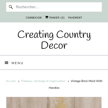
CONNEXION
PANIER (
0
)
PAIEMENT
Creating Country
Decor
MENU
Accueil
Plateaux, stockage et organisation
Vintage Brick Mold With
Handles