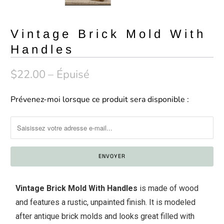
Vintage Brick Mold With
Handles
$22.00
– Épuisé
Prévenez-moi lorsque ce produit sera disponible :
C
o
n
t
a
c
t
Vintage Brick Mold With Handles
is made of wood
e
and features a rustic, unpainted finish. It is modeled
z
after antique brick molds and looks great filled with