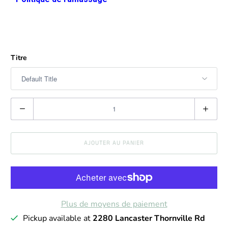
Titre
Q
u
a
AJOUTER AU PANIER
n
t
i
t
Plus de moyens de paiement
é
Pickup available at
2280 Lancaster Thornville Rd