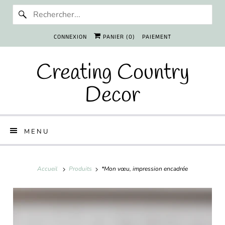
CONNEXION
PANIER (
0
)
PAIEMENT
Creating Country
Decor
MENU
Accueil
Produits
*Mon vœu, impression encadrée