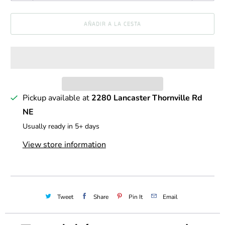
n
AÑADIR A LA CESTA
t
i
d
a
d
Pickup available at
2280 Lancaster Thornville Rd
NE
Usually ready in 5+ days
View store information
Tweet
Share
Pin It
Email