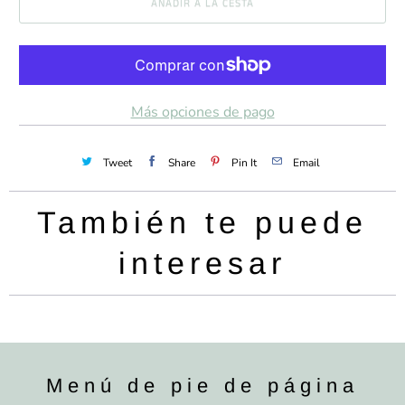
AÑADIR A LA CESTA
t
i
d
a
Más opciones de pago
d
Tweet
Share
Pin It
Email
También te puede
interesar
Menú de pie de página