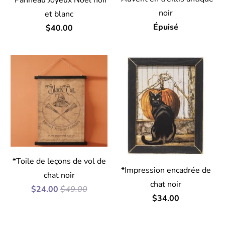
*Panneau Joyeux Noël noir
noir
et blanc
Épuisé
$40.00
*Toile de leçons de vol de
*Impression encadrée de
chat noir
chat noir
$24.00
$49.00
$34.00