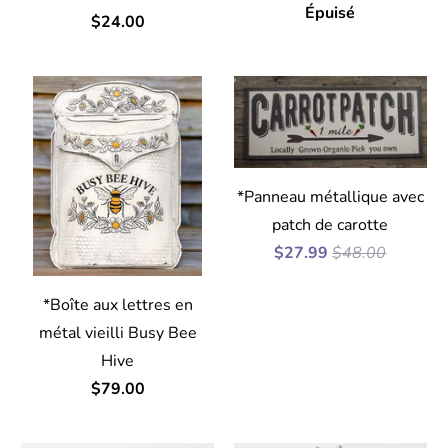
Épuisé
$24.00
*Panneau métallique avec
patch de carotte
$27.99
$48.00
*Boîte aux lettres en
métal vieilli Busy Bee
Hive
$79.00