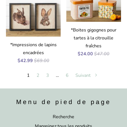
*Boites gigognes pour
tartes à la citrouille
*Impressions de lapins
fraîches
encadrées
$24.00
$47.00
$42.99
$69.00
1
2
3
…
6
Suivant
Menu de pied de page
Recherche
Magasinez tous les produits