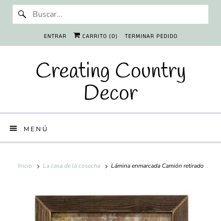
ENTRAR
CARRITO (
0
)
TERMINAR PEDIDO
Creating Country
Decor
MENÚ
Inicio
La casa de la cosecha
Lámina enmarcada Camión retirado