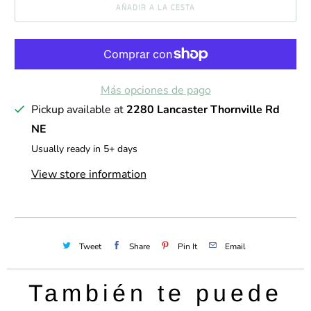
AÑADIR A LA CESTA
t
i
d
a
Más opciones de pago
d
Pickup available at
2280 Lancaster Thornville Rd
NE
Usually ready in 5+ days
View store information
Tweet
Share
Pin It
Email
También te puede