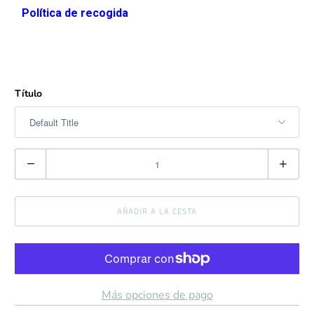
Política de recogida
Título
C
a
n
AÑADIR A LA CESTA
t
i
d
a
Más opciones de pago
d