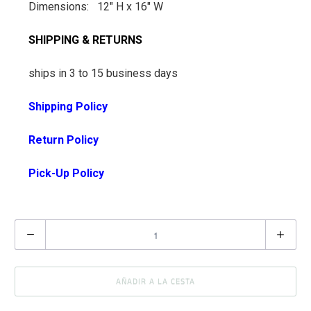
Dimensions: 12" H x 16" W
SHIPPING & RETURNS
ships in 3 to 15 business days
Shipping Policy
Return Policy
Pick-Up Policy
C
a
n
AÑADIR A LA CESTA
t
i