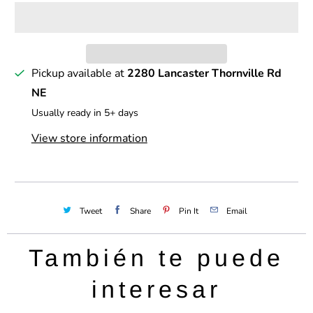
d
a
d
Pickup available at
2280 Lancaster Thornville Rd
NE
Usually ready in 5+ days
View store information
Tweet
Share
Pin It
Email
También te puede
interesar