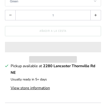
C
a
n
AÑADIR A LA CESTA
t
i
d
a
d
Pickup available at
2280 Lancaster Thornville Rd
NE
Usually ready in 5+ days
View store information