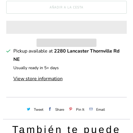
n
AÑADIR A LA CESTA
t
i
d
a
d
Pickup available at
2280 Lancaster Thornville Rd
NE
Usually ready in 5+ days
View store information
Tweet
Share
Pin It
Email
También te puede