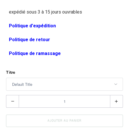
expédié sous 3 à 15 jours ouvrables
Politique d'expédition
Politique de retour
Politique de ramassage
Titre
Q
u
a
AJOUTER AU PANIER
n