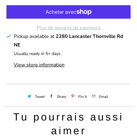
t
i
t
Plus de moyens de paiement
é
Pickup available at
2280 Lancaster Thornville Rd
NE
Usually ready in 5+ days
View store information
Tweet
Share
Pin It
Email
Tu pourrais aussi
aimer