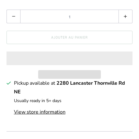
Q
u
a
AJOUTER AU PANIER
n
t
i
t
é
Pickup available at
2280 Lancaster Thornville Rd
NE
Usually ready in 5+ days
View store information