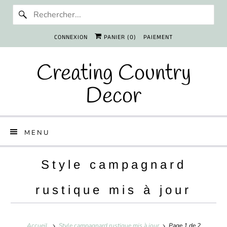
CONNEXION
PANIER (
0
)
PAIEMENT
Creating Country
Decor
MENU
Style campagnard
rustique mis à jour
Accueil
Style campagnard rustique mis à jour
Page 1 de 2