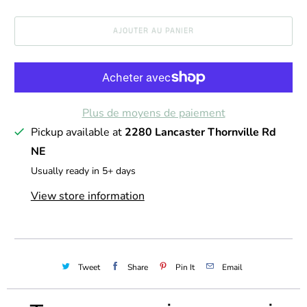
a
AJOUTER AU PANIER
n
t
i
t
Plus de moyens de paiement
é
Pickup available at
2280 Lancaster Thornville Rd
NE
Usually ready in 5+ days
View store information
Tweet
Share
Pin It
Email