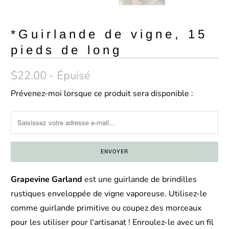
*Guirlande de vigne, 15
pieds de long
$22.00
- Épuisé
Prévenez-moi lorsque ce produit sera disponible :
C
o
n
t
a
c
Grapevine Garland
est une guirlande de brindilles
t
rustiques enveloppée de vigne vaporeuse. Utilisez-le
e
comme guirlande primitive ou coupez des morceaux
z
pour les utiliser pour l'artisanat ! Enroulez-le avec un fil
-