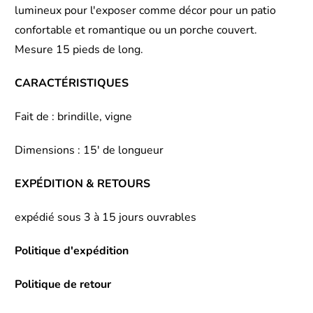
lumineux pour l'exposer comme décor pour un patio
m
confortable et romantique ou un porche couvert.
o
Mesure 15 pieds de long.
i
l
CARACTÉRISTIQUES
o
r
Fait de : brindille, vigne
s
q
Dimensions : 15' de longueur
u
EXPÉDITION & RETOURS
e
c
expédié sous 3 à 15 jours ouvrables
e
p
Politique d'expédition
r
Politique de retour
o
d