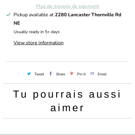
Plus de moyens de paiement
é
Pickup available at
2280 Lancaster Thornville Rd
NE
Usually ready in 5+ days
View store information
Tweet
Share
Pin It
Email
Tu pourrais aussi
aimer