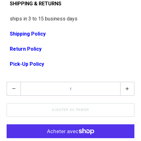
SHIPPING & RETURNS
ships in 3 to 15 business days
Shipping Policy
Return Policy
Pick-Up Policy
Q
u
a
AJOUTER AU PANIER
n
t
i
t