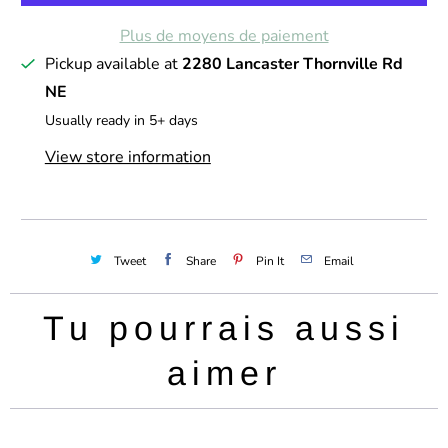
t
Plus de moyens de paiement
é
Pickup available at
2280 Lancaster Thornville Rd
NE
Usually ready in 5+ days
View store information
Tweet
Share
Pin It
Email
Tu pourrais aussi
aimer