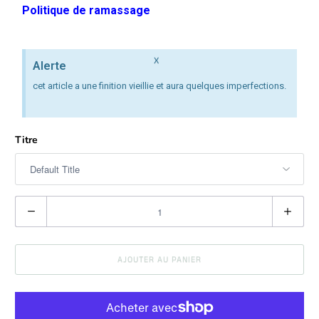
Politique de ramassage
X
Alerte
cet article a une finition vieillie et aura quelques imperfections.
Titre
Q
u
a
AJOUTER AU PANIER
n
t
i