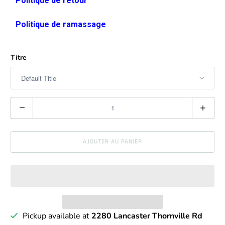
Politique de retour
Politique de ramassage
Titre
Q
u
a
AJOUTER AU PANIER
n
t
i
t
é
Pickup available at
2280 Lancaster Thornville Rd